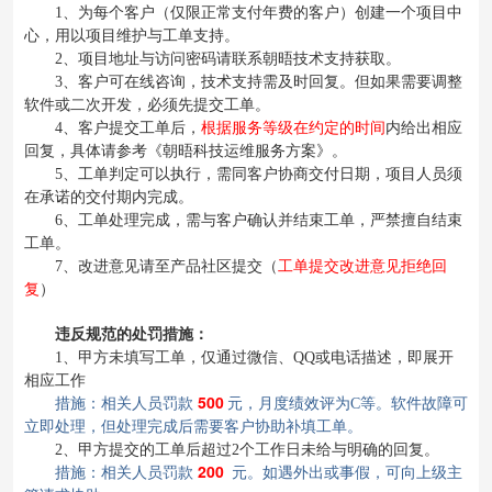
1、为每个客户（仅限正常支付年费的客户）创建一个项目中
心，用以项目维护与工单支持。
2、项目地址与访问密码请联系朝晤技术支持获取。
3、客户可在线咨询，技术支持需及时回复。但如果需要调整
软件或二次开发，必须先提交工单。
4、客户提交工单后，
根据服务等级在约定的时间
内给出相应
《朝晤科技运维服务方案》
回复，具体请参考
。
5、工单判定可以执行，需同客户协商交付日期，项目人员须
在承诺的交付期内完成。
6、工单处理完成，需与客户确认并结束工单，严禁擅自结束
工单。
工单提交改进意见拒绝回
7、改进意见请至产品社区提交（
复
）
违反规范的处罚措施：
1、甲方未填写工单，仅通过微信、QQ或电话描述，即展开
相应工作
500
措施：相关人员罚款
元，月度绩效评为C等。软件故障可
立即处理，但处理完成后需要客户协助补填工单。
2、甲方提交的工单后超过2个工作日未给与明确的回复。
200
措施：相关人员罚款
元。如遇外出或事假，可向上级主