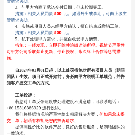
管请求协助。
3、与甲方协商了承诺交付日期，但未按期完工。
500
措施：相关人员罚款
元。如遇外出或事期，可向上级主
管请求协助。
4、实施或项目人员未经甲方确认，擅自结束或撤销工单。
500
措施：相关人员罚款
元。
5、私下处理甲方需求，并擅自收受甲方酬劳。
措施：一经发现，立即开除并追缴违法所得。视情节严重性
对甲方公司采取禁止更新、停止授权、永久终止合作等惩罚措
施。
自2024年01月01日起，以上处罚措施对所有项目人员（朝晤
团队）生效。项目正式开始前，务必向甲方说明工单规范，并告
知客户提交工单的方式。
工单投诉：
若您对工单反馈速度或处理进度不满意请，可联系电话：
15316386929
+86
进行投诉。
但如果您未提
我们将根据情况的严重性给出相应解决方案，
交工单，朝晤有权拒绝您的投诉请求
。
提供高性价比的软件产品，良好的售后服务，是朝晤团队的
一致追求。