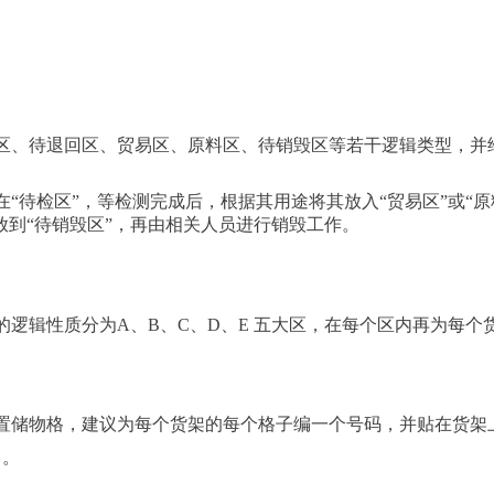
区、待退回区、贸易区、原料区、待销毁区等若干逻辑类型，并给
“待检区”，等检测完成后，根据其用途将其放入“贸易区”或“
放到“待销毁区”，再由相关人员进行销毁工作。
逻辑性质分为A、B、C、D、E 五大区，在每个区内再为每个货
物格，建议为每个货架的每个格子编一个号码，并贴在货架上。例如
）。